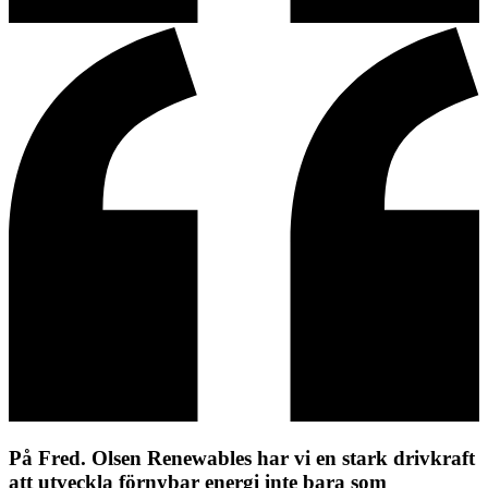
På Fred. Olsen Renewables har vi en stark drivkraft
att utveckla förnybar energi inte bara som