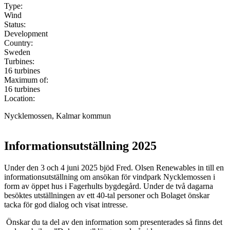
Type:
Wind
Status:
Development
Country:
Sweden
Turbines:
16 turbines
Maximum of:
16 turbines
Location:
Nycklemossen, Kalmar kommun
Leaflet
|
©
OpenStreetMap
contributors ©
CARTO
+
Informationsutställning 2025
−
Under den 3 och 4 juni 2025 bjöd Fred. Olsen Renewables in till en
informationsutställning om ansökan för vindpark Nycklemossen i
form av öppet hus i Fagerhults bygdegård.
Under de två dagarna
besöktes utställningen av ett 40-tal personer och Bolaget önskar
tacka för god dialog och visat intresse.
Önskar du ta del av den information som presenterades så finns det