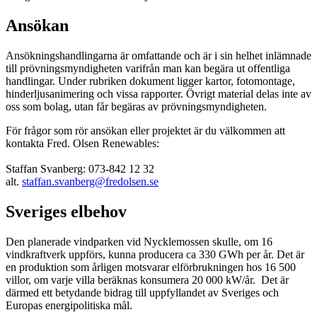
Ansökan
Ansökningshandlingarna är omfattande och är i sin helhet inlämnade
till prövningsmyndigheten varifrån man kan begära ut offentliga
handlingar. Under rubriken dokument ligger kartor, fotomontage,
hinderljusanimering och vissa rapporter. Övrigt material delas inte av
oss som bolag, utan får begäras av prövningsmyndigheten.
För frågor som rör ansökan eller projektet är du välkommen att
kontakta Fred. Olsen Renewables:
Staffan Svanberg: 073-842 12 32
alt.
staffan.svanberg@fredolsen.se
Sveriges elbehov
Den planerade vindparken vid Nycklemossen skulle, om 16
vindkraftverk uppförs, kunna producera ca 330 GWh per år. Det är
en produktion som årligen motsvarar elförbrukningen hos 16 500
villor, om varje villa beräknas konsumera 20 000 kW/år. Det är
därmed ett betydande bidrag till uppfyllandet av Sveriges och
Europas energipolitiska mål.