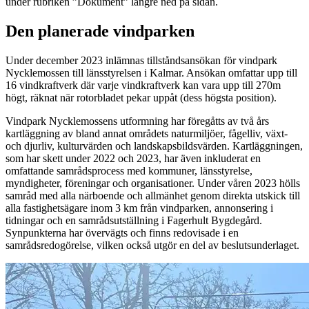
under rubriken ”Dokument” längre ned på sidan.
Den planerade vindparken
Under december 2023 inlämnas tillståndsansökan för vindpark
Nycklemossen till länsstyrelsen i Kalmar. Ansökan omfattar upp till
16 vindkraftverk där varje vindkraftverk kan vara upp till 270m
högt, räknat när rotorbladet pekar uppåt (dess högsta position).
Vindpark Nycklemossens utformning har föregåtts av två års
kartläggning av bland annat områdets naturmiljöer, fågelliv, växt-
och djurliv, kulturvärden och landskapsbildsvärden. Kartläggningen,
som har skett under 2022 och 2023, har även inkluderat en
omfattande samrådsprocess med kommuner, länsstyrelse,
myndigheter, föreningar och organisationer. Under våren 2023 hölls
samråd med alla närboende och allmänhet genom direkta utskick till
alla fastighetsägare inom 3 km från vindparken, annonsering i
tidningar och en samrådsutställning i Fagerhult Bygdegård.
Synpunkterna har övervägts och finns redovisade i en
samrådsredogörelse, vilken också utgör en del av beslutsunderlaget.