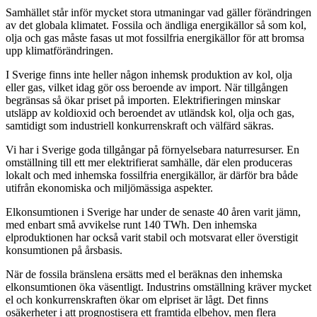
Samhället står inför mycket stora utmaningar vad gäller förändringen
av det globala klimatet. Fossila och ändliga energikällor så som kol,
olja och gas måste fasas ut mot fossilfria energikällor för att bromsa
upp klimatförändringen.
I Sverige finns inte heller någon inhemsk produktion av kol, olja
eller gas, vilket idag gör oss beroende av import. När tillgången
begränsas så ökar priset på importen. Elektrifieringen minskar
utsläpp av koldioxid och beroendet av utländsk kol, olja och gas,
samtidigt som industriell konkurrenskraft och välfärd säkras.
Vi har i Sverige goda tillgångar på förnyelsebara naturresurser. En
omställning till ett mer elektrifierat samhälle, där elen produceras
lokalt och med inhemska fossilfria energikällor, är därför bra både
utifrån ekonomiska och miljömässiga aspekter.
Elkonsumtionen i Sverige har under de senaste 40 åren varit jämn,
med enbart små avvikelse runt 140 TWh. Den inhemska
elproduktionen har också varit stabil och motsvarat eller överstigit
konsumtionen på årsbasis.
När de fossila bränslena ersätts med el beräknas den inhemska
elkonsumtionen öka väsentligt. Industrins omställning kräver mycket
el och konkurrenskraften ökar om elpriset är lågt. Det finns
osäkerheter i att prognostisera ett framtida elbehov, men flera