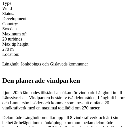
Type:
Wind
Status:
Development
Country:
Sweden
Maximum of:
20 turbines
Max tip height:
270 m
Location:
Långhult, Jönköpings och Gislaveds kommuner
Leaflet
|
©
OpenStreetMap
contributors ©
CARTO
+
Den planerade vindparken
−
I juni 2025 lämnades tillståndsansökan för vindpark Långhult in till
Länsstyrelsen. Vindparken består av två delområden, Långhult i norr
och Lunnarsbo i söder och kommer som mest att omfatta 20
vindkraftverk med en maximal totalhöjd om 270 meter.
Delområde Långhult omfattar upp till 8 vindkraftverk och är i sin
helhet är beläget inom Jönköpings kommun medan delområde