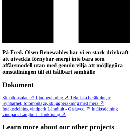
På Fred. Olsen Renewables har vi en stark drivkraft
att utveckla förnybar energi inte bara som
affärsmodell utan med genuin vilja att möjliggöra
omställningen till ett hållbart samhälle
Dokument
Situationsplan
Ljudberäkning
Tekniska beräkningar:
Synbarhet, fotomontage, skuggberäkning med mera
Intäktsdelning vindpark Långhult - Gislaved
Intäktsdelning
vindpark Långhult - Jönköping
Learn more about our other projects