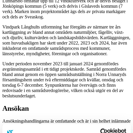
Lunnarsbo omfattar upp till 12 vindkraftverk och är delvis beläget i
Jönköpings kommun (5 verk) och delvis i Gislaveds kommun (7
verk).
Marken inom projektområdet ägs dels av privata markägare
och dels av Sveaskog.
Vindpark Långhults utformning har föregåtts av närmare tre års
kartläggning av bland annat områdets naturmiljöer, fågelliv, växt-
och djurliv, kulturvärden och landskapsbildsvärden. Kartläggningen,
som huvudsakligen har skett under 2022, 2023 och 2024, har även
inkluderat en omfattande samrådsprocess med kommuner,
länsstyrelse, myndigheter, föreningar och organisationer.
Under perioden november 2023 till januari 2024 genomfördes
avgränsningssamråd i ett tidigt projektskede. Samråd genomfördes
bland annat genom en öppen samrådsutställning i Norra Unnaryds
församlingshem under två eftermiddagar och kvällar, onsdag och
torsdag 6-7 december. Synpunkterna har övervägts och finns
redovisade i en samrådsredogörelse, vilken också utgör en del av
beslutsunderlaget.
Ansökan
Ansökningshandlingarna är omfattande och är i sin helhet inlämnade
till prövningsmyndigheten varifrån man kan begära ut offentliga
handlingar. Under rubriken
Dokument
ligger bland annat kartor,