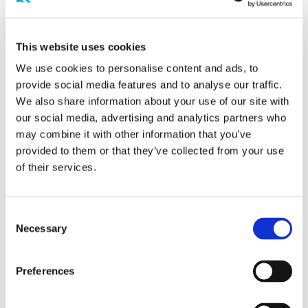
fotomontage och ljudberäkning. Övrigt material delas inte av oss
som bolag, utan får begäras av prövningsmyndigheten.
För frågor som rör ansökan eller projektet är du välkommen att
This website uses cookies
kontakta Fred. Olsen Renewables:
We use cookies to personalise content and ads, to
Staffan Svanberg: 073-842 12 32
provide social media features and to analyse our traffic.
alt.
staffan.svanberg@fredolsen.se
We also share information about your use of our site with
our social media, advertising and analytics partners who
Sveriges elbehov
may combine it with other information that you’ve
provided to them or that they’ve collected from your use
Samhället står inför mycket stora utmaningar vad gäller förändringen
av det globala klimatet. Fossila och ändliga energikällor så som kol,
of their services.
olja och gas måste fasas ut mot fossilfria energikällor för att bromsa
upp klimatförändringen.
I Sverige finns inte heller någon inhemsk produktion av kol, olja
Consent
eller gas, vilket idag gör oss beroende av import. När tillgången
Necessary
Selection
begränsas så ökar priset på importen. Elektrifieringen minskar
utsläpp av koldioxid och beroendet av utländsk kol, olja och gas,
samtidigt som industriell konkurrenskraft och välfärd säkras.
Preferences
Vi har i Sverige goda tillgångar på förnyelsebara naturresurser. En
omställning till ett mer elektrifierat samhälle, där elen produceras