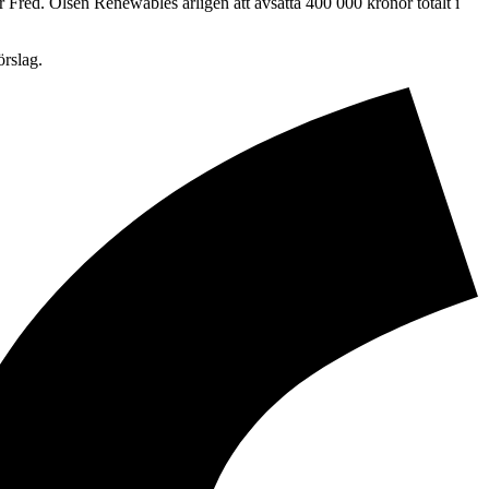
Fred. Olsen Renewables årligen att avsätta 400 000 kronor totalt i
örslag.