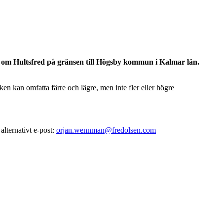
Leaflet
|
©
OpenStreetMap
contributors ©
CARTO
r om Hultsfred på gränsen till Högsby kommun i Kalmar län.
 kan omfatta färre och lägre, men inte fler eller högre
lternativt e-post:
orjan.wennman@fredolsen.com
.