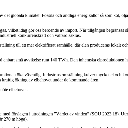
 det globala klimatet. Fossila och ändliga energikällor så som kol, olja
 gas, vilket idag gör oss beroende av import. När tillgången begränsas s
ndustriell konkurrenskraft och välfärd säkras.
ällning till ett mer elektrifierat samhälle, där elen produceras lokalt oc
d enbart små avvikelse runt 140 TWh. Den inhemska elproduktionen har 
tionen öka väsentlig. Industrins omställning kräver mycket el och konku
en kraftig ökning av elbehovet under de kommande åren.
 möte elbehovet.
ed förslagen i utredningen ”Värdet av vinden” (SOU 2023:18). Utrednin
är 270 m höga).