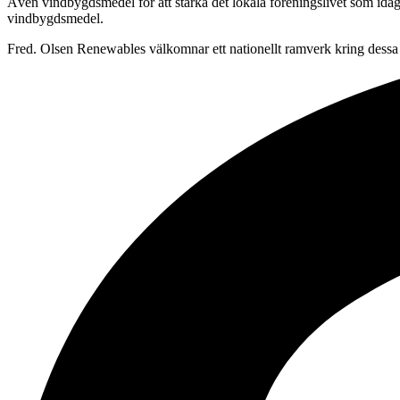
Även vindbygdsmedel för att stärka det lokala föreningslivet som ida
vindbygdsmedel.
Fred. Olsen Renewables välkomnar ett nationellt ramverk kring dessa 