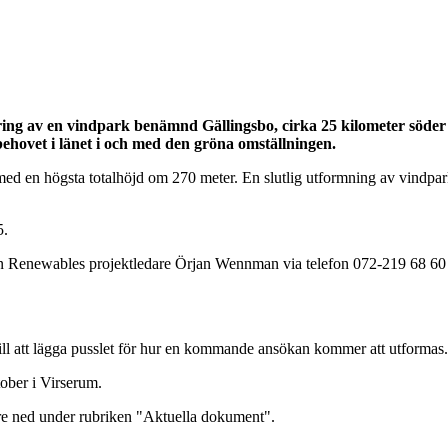
ring av en vindpark benämnd Gällingsbo, cirka 25 kilometer söde
ehovet i länet i och med den gröna omställningen.
 en högsta totalhöjd om 270 meter. En slutlig utformning av vindparken
5.
en Renewables projektledare Örjan Wennman via telefon 072-219 68 60 a
ll att lägga pusslet för hur en kommande ansökan kommer att utformas
tober i Virserum.
gre ned under rubriken "Aktuella dokument".