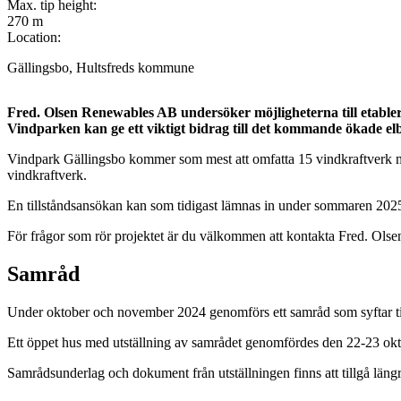
Max. tip height:
270 m
Location:
Gällingsbo, Hultsfreds kommune
+
Fred. Olsen Renewables AB undersöker möjligheterna till etable
Vindparken kan ge ett viktigt bidrag till det kommande ökade elb
−
Vindpark Gällingsbo kommer som mest att omfatta 15 vindkraftverk med
vindkraftverk.
En tillståndsansökan kan som tidigast lämnas in under sommaren 202
För frågor som rör projektet är du välkommen att kontakta Fred. Ols
Samråd
Under oktober och november 2024 genomförs ett samråd som syftar ti
Ett öppet hus med utställning av samrådet genomfördes den 22-23 ok
Samrådsunderlag och dokument från utställningen finns att tillgå län