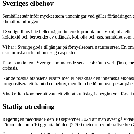
Sveriges elbehov
Samhället står inför mycket stora utmaningar vad gäller förändringen av
klimatförändringen.
I Sverige finns inte heller någon inhemsk produktion av kol, olja eller
koldioxid och beroendet av utländsk kol, olja och gas, samtidigt som i
Vi har i Sverige goda tillgångar på förnyelsebara naturresurser. En omst
ekonomiska och miljömässiga aspekter.
Elkonsumtionen i Sverige har under de senaste 40 åren varit jämn, me
årsbasis.
När de fossila bränslena ersätts med el beräknas den inhemska elkonsum
prognostisera ett framtida elbehov, men flera bedömningar pekar på 
Vindkraften kommer att vara ett viktigt kraftslag i energimixen för att
Statlig utredning
Regeringen meddelade den 10 september 2024 att man avser gå vidare m
närboende inom 10 ggr totalhöjden (2 700 meter om vindkraftverken 