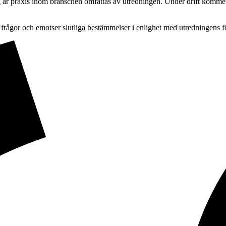
g är praxis inom branschen omfattas av utredningen. Under drift kommer 
frågor och emotser slutliga bestämmelser i enlighet med utredningens f