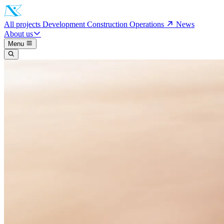
All projects
Development
Construction
Operations
News
About us
Menu