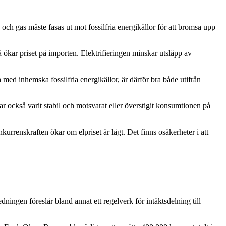
 och gas måste fasas ut mot fossilfria energikällor för att bromsa upp
å ökar priset på importen. Elektrifieringen minskar utsläpp av
h med inhemska fossilfria energikällor, är därför bra både utifrån
också varit stabil och motsvarat eller överstigit konsumtionen på
rrenskraften ökar om elpriset är lågt. Det finns osäkerheter i att
gen föreslår bland annat ett regelverk för intäktsdelning till